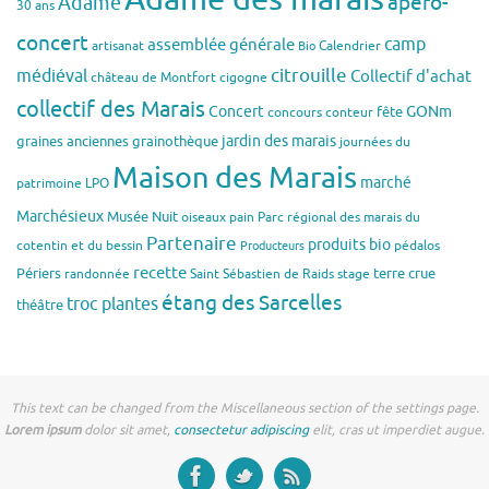
apéro-
Adame
30 ans
concert
assemblée générale
camp
artisanat
Calendrier
Bio
citrouille
médiéval
Collectif d'achat
château de Montfort
cigogne
collectif des Marais
Concert
GONm
fête
concours
conteur
jardin des marais
graines anciennes
grainothèque
journées du
Maison des Marais
marché
patrimoine
LPO
Marchésieux
Musée
Nuit
oiseaux
pain
Parc régional des marais du
Partenaire
produits bio
cotentin et du bessin
pédalos
Producteurs
recette
Périers
terre crue
randonnée
Saint Sébastien de Raids
stage
étang des Sarcelles
troc plantes
théâtre
This text can be changed from the Miscellaneous section of the settings page.
Lorem ipsum
dolor sit amet,
consectetur adipiscing
elit, cras ut imperdiet augue.