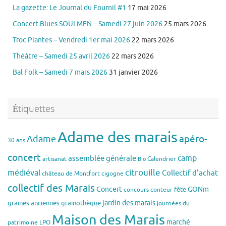
La gazette: Le Journal du Fournil #1
17 mai 2026
Concert Blues SOULMEN – Samedi 27 juin 2026
25 mars 2026
Troc Plantes – Vendredi 1er mai 2026
22 mars 2026
Théâtre – Samedi 25 avril 2026
22 mars 2026
Bal Folk – Samedi 7 mars 2026
31 janvier 2026
Étiquettes
Adame des marais
apéro-
Adame
30 ans
concert
assemblée générale
camp
artisanat
Calendrier
Bio
citrouille
médiéval
Collectif d'achat
château de Montfort
cigogne
collectif des Marais
Concert
GONm
fête
concours
conteur
jardin des marais
graines anciennes
grainothèque
journées du
Maison des Marais
marché
patrimoine
LPO