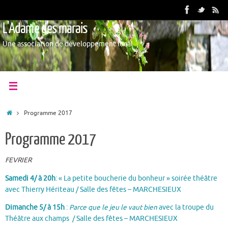
L'Adame des marais
Une association de développement local
Programme 2017
Programme 2017
FEVRIER
Samedi 4/ à 20h
: « La petite boucherie du bonheur » soirée théâtre
avec Thierry Hériteau / Salle des fêtes – MARCHESIEUX
Dimanche 5/ à 15h
:
Parce que le jeu le vaut bien
avec la troupe du
Théâtre aux champs / Salle des fêtes – MARCHESIEUX