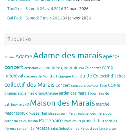
Théâtre – Samedi 25 avril 2026
22 mars 2026
Bal Folk – Samedi 7 mars 2026
31 janvier 2026
Étiquettes
Adame des marais
apéro-
Adame
30 ans
concert
assemblée générale
camp
artisanat
Calendrier
Bio
citrouille
médiéval
Collectif d'achat
château de Montfort
cigogne
collectif des Marais
Concert
GONm
fête
concours
conteur
jardin des marais
graines anciennes
grainothèque
journées du
Maison des Marais
marché
patrimoine
LPO
Marchésieux
Musée
Nuit
oiseaux
pain
Parc régional des marais du
Partenaire
produits bio
cotentin et du bessin
pédalos
Producteurs
recette
Périers
terre crue
randonnée
Saint Sébastien de Raids
stage