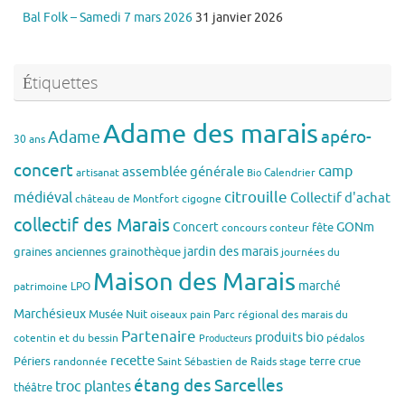
Bal Folk – Samedi 7 mars 2026
31 janvier 2026
Étiquettes
Adame des marais
apéro-
Adame
30 ans
concert
assemblée générale
camp
artisanat
Calendrier
Bio
citrouille
médiéval
Collectif d'achat
château de Montfort
cigogne
collectif des Marais
Concert
GONm
fête
concours
conteur
jardin des marais
graines anciennes
grainothèque
journées du
Maison des Marais
marché
patrimoine
LPO
Marchésieux
Musée
Nuit
oiseaux
pain
Parc régional des marais du
Partenaire
produits bio
cotentin et du bessin
pédalos
Producteurs
recette
Périers
terre crue
randonnée
Saint Sébastien de Raids
stage
étang des Sarcelles
troc plantes
théâtre