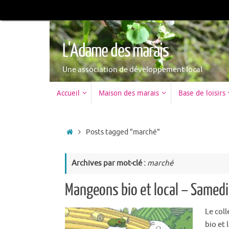
L'Adame des marais
Une association de développement local
Accueil
Maison des marais
Base de loisirs
Posts tagged "marché"
Archives par mot-clé :
marché
Mangeons bio et local – Samed
Le col
bio et