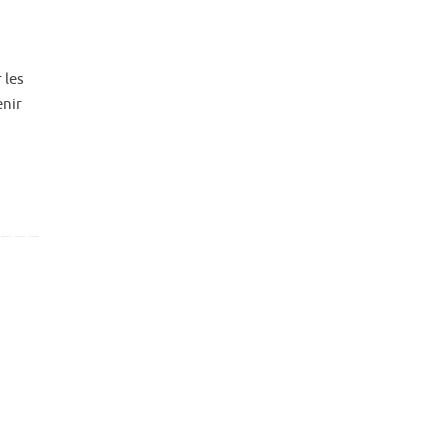
 les
enir