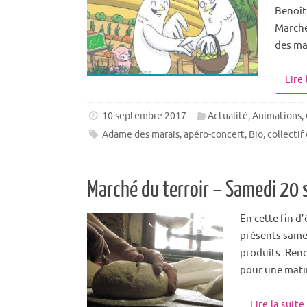
Benoît
Marché
des ma
Lire 
10 septembre 2017
Actualité
,
Animations
,
Adame des marais
,
apéro-concert
,
Bio
,
collectif
Marché du terroir – Samedi 20
En cette fin d
présents samed
produits. Rend
pour une mati
Lire la suite