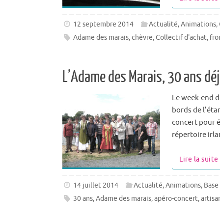
12 septembre 2014
Actualité
,
Animations
,
Adame des marais
,
chèvre
,
Collectif d'achat
,
fr
L’Adame des Marais, 30 ans déj
Le week-end de
bords de l’éta
concert pour é
répertoire irl
Lire la suite
14 juillet 2014
Actualité
,
Animations
,
Base 
30 ans
,
Adame des marais
,
apéro-concert
,
artisa