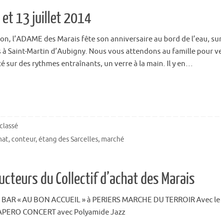
2 et 13 juillet 2014
tion, l’ADAME des Marais fête son anniversaire au bord de l’eau, sur
es à Saint-Martin d’Aubigny. Nous vous attendons au famille pour v
é sur des rythmes entraînants, un verre à la main. Il y en…
classé
nat
,
conteur
,
étang des Sarcelles
,
marché
ucteurs du Collectif d’achat des Marais
 BAR « AU BON ACCUEIL » à PERIERS MARCHE DU TERROIR Avec le
h : APERO CONCERT avec Polyamide Jazz