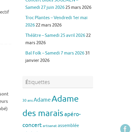
Concert Blues SOULMEN –
Samedi 27 juin 2026
25 mars 2026
ectif
Troc Plantes – Vendredi 1er mai
2026
22 mars 2026
Théâtre – Samedi 25 avril 2026
22
mars 2026
Bal Folk – Samedi 7 mars 2026
31
janvier 2026
Étiquettes
 sont
Adame
Adame
30 ans
eurs
bbé)
des marais
apéro-
concert
assemblée
artisanat