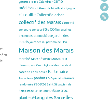
générale
camp
Calendrier
Bio
médiéval
château de Montfort
cigogne
citrouille
Collectif d'achat
collectif des Marais
Concert
GONm
fête
graines
concours
conteur
jardin des
anciennes
grainothèque
marais
journées du patrimoine
LPO
Maison des Marais
les
péro-
marché
Marchésieux
Musée
Nuit
le
oiseaux
pain
Parc régional des marais du
Partenaire
cotentin et du bessin
produits bio
Périers
pédalos
Producteurs
recette
randonnée
Saint Sébastien de
troc
terre crue
théâtre
Raids
stage
étang des Sarcelles
plantes