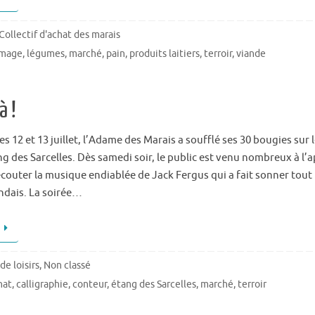
Collectif d'achat des marais
omage
,
légumes
,
marché
,
pain
,
produits laitiers
,
terroir
,
viande
à !
s 12 et 13 juillet, l’Adame des Marais a soufflé ses 30 bougies sur 
ng des Sarcelles. Dès samedi soir, le public est venu nombreux à l’a
couter la musique endiablée de Jack Fergus qui a fait sonner tout 
andais. La soirée…
de loisirs
,
Non classé
nat
,
calligraphie
,
conteur
,
étang des Sarcelles
,
marché
,
terroir