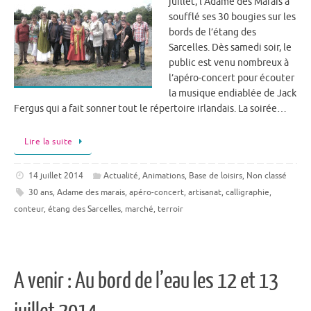
juillet, l’Adame des Marais a
soufflé ses 30 bougies sur les
bords de l’étang des
Sarcelles. Dès samedi soir, le
public est venu nombreux à
l’apéro-concert pour écouter
la musique endiablée de Jack
Fergus qui a fait sonner tout le répertoire irlandais. La soirée…
Lire la suite
14 juillet 2014
Actualité
,
Animations
,
Base de loisirs
,
Non classé
30 ans
,
Adame des marais
,
apéro-concert
,
artisanat
,
calligraphie
,
conteur
,
étang des Sarcelles
,
marché
,
terroir
A venir : Au bord de l’eau les 12 et 13