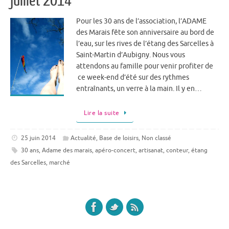
juillet 2014
Pour les 30 ans de l’association, l’ADAME
des Marais fête son anniversaire au bord de
l’eau, sur les rives de l’étang des Sarcelles à
Saint-Martin d’Aubigny. Nous vous
attendons au famille pour venir profiter de
ce week-end d’été sur des rythmes
entraînants, un verre à la main. Il y en…
Lire la suite
25 juin 2014
Actualité
,
Base de loisirs
,
Non classé
30 ans
,
Adame des marais
,
apéro-concert
,
artisanat
,
conteur
,
étang
des Sarcelles
,
marché