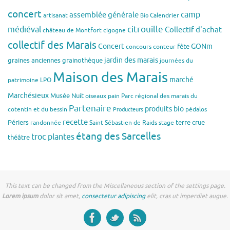
concert
assemblée générale
camp
artisanat
Calendrier
Bio
citrouille
médiéval
Collectif d'achat
château de Montfort
cigogne
collectif des Marais
Concert
GONm
fête
concours
conteur
jardin des marais
graines anciennes
grainothèque
journées du
Maison des Marais
marché
patrimoine
LPO
Marchésieux
Musée
Nuit
oiseaux
pain
Parc régional des marais du
Partenaire
produits bio
cotentin et du bessin
pédalos
Producteurs
recette
Périers
terre crue
randonnée
Saint Sébastien de Raids
stage
étang des Sarcelles
troc plantes
théâtre
This text can be changed from the Miscellaneous section of the settings page.
Lorem ipsum
dolor sit amet,
consectetur adipiscing
elit, cras ut imperdiet augue.