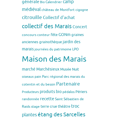
générale
camp
Calendrier
Bio
médiéval
château de Montfort
cigogne
citrouille
Collectif d'achat
collectif des Marais
Concert
GONm
fête
graines
concours
conteur
jardin des
anciennes
grainothèque
marais
journées du patrimoine
LPO
Maison des Marais
marché
Marchésieux
Musée
Nuit
oiseaux
pain
Parc régional des marais du
Partenaire
cotentin et du bessin
produits bio
Périers
pédalos
Producteurs
recette
randonnée
Saint Sébastien de
troc
terre crue
théâtre
Raids
stage
étang des Sarcelles
plantes