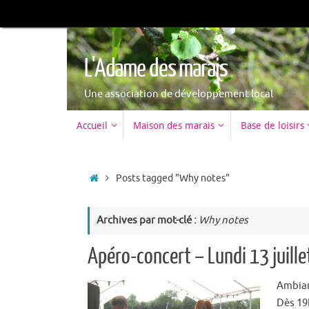
L'Adame des marais
Une association de développement local
Accueil
Maison des marais
Base de loisirs
Posts tagged "Why notes"
Archives par mot-clé :
Why notes
Apéro-concert – Lundi 13 juill
Ambianc
Dès 19H