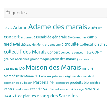
Étiquettes
Adame des marais
apéro-
Adame
30 ans
concert
assemblée générale
camp
artisanat
Calendrier
Bio
citrouille
médiéval
Collectif d'achat
château de Montfort
cigogne
collectif des Marais
Concert
GONm
fête
concours
conteur
jardin des marais
graines anciennes
grainothèque
journées du
Maison des Marais
marché
patrimoine
LPO
Marchésieux
Musée
Nuit
oiseaux
pain
Parc régional des marais du
Partenaire
produits bio
cotentin et du bessin
pédalos
Producteurs
recette
Périers
terre crue
randonnée
Saint Sébastien de Raids
stage
étang des Sarcelles
troc plantes
théâtre